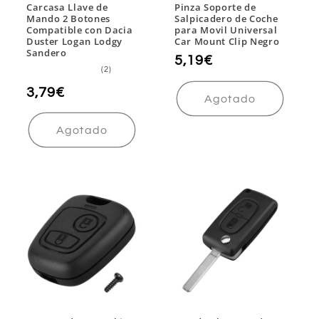
Carcasa Llave de
Pinza Soporte de
Mando 2 Botones
Salpicadero de Coche
Compatible con Dacia
para Movil Universal
Duster Logan Lodgy
Car Mount Clip Negro
Sandero
Precio
5,19€
2
(2)
habitual
reseñas
totales
Precio
3,79€
Agotado
habitual
Agotado