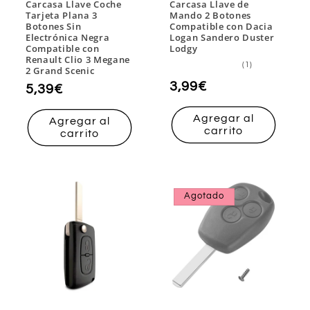
Carcasa Llave Coche
Carcasa Llave de
Tarjeta Plana 3
Mando 2 Botones
Botones Sin
Compatible con Dacia
Electrónica Negra
Logan Sandero Duster
Compatible con
Lodgy
Renault Clio 3 Megane
1
(1)
2 Grand Scenic
reseñas
totales
Precio
3,99€
Precio
5,39€
habitual
habitual
Agregar al
Agregar al
carrito
carrito
Agotado