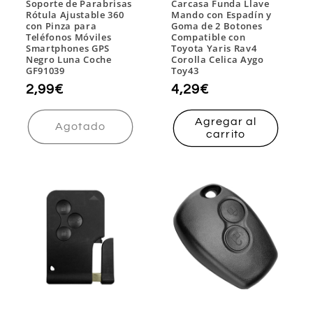
Soporte de Parabrisas
Carcasa Funda Llave
Rótula Ajustable 360
Mando con Espadín y
con Pinza para
Goma de 2 Botones
Teléfonos Móviles
Compatible con
Smartphones GPS
Toyota Yaris Rav4
Negro Luna Coche
Corolla Celica Aygo
GF91039
Toy43
Precio
2,99€
Precio
4,29€
habitual
habitual
Agregar al
Agotado
carrito