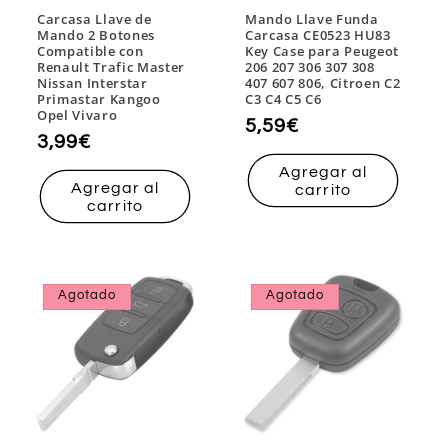
Carcasa Llave de
Mando Llave Funda
Mando 2 Botones
Carcasa CE0523 HU83
Compatible con
Key Case para Peugeot
Renault Trafic Master
206 207 306 307 308
Nissan Interstar
407 607 806, Citroen C2
Primastar Kangoo
C3 C4 C5 C6
Opel Vivaro
Precio
5,59€
Precio
3,99€
habitual
habitual
Agregar al
Agregar al
carrito
carrito
Agotado
Agotado