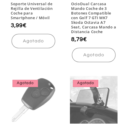
Soporte Universal de
OcioDual Carcasa
Rejilla de Ventilación
Mando Coche de 3
Coche para
Botones Compatible
Smartphone / Móvil
con Golf 7 GTI MK7
Skoda Octavia A7
Precio
3,99€
Seat, Carcasa Mando a
Distancia Coche
habitual
Precio
8,79€
Agotado
habitual
Agotado
Agotado
Agotado