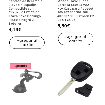
Carcasa de Recambio
Mando Llave Funda
Llave sin Espadin
Carcasa CE0523 VA2
Compatible con
Key Case para Peugeot
Citroen C1 C2 C3 C5
206 207 306 307 308
Xsara Saxo Berlingo
407 607 806, Citroen C2
Picasso Negro 2
C3 C4 C5 C6
Botones
Precio
5,59€
Precio
4,19€
habitual
habitual
Agregar al
Agregar al
carrito
carrito
Agotado