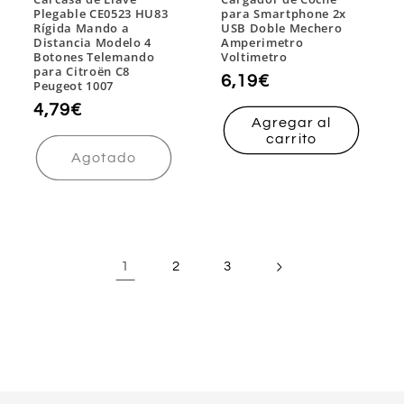
Plegable CE0523 HU83
para Smartphone 2x
Rígida Mando a
USB Doble Mechero
Distancia Modelo 4
Amperimetro
Botones Telemando
Voltimetro
para Citroën C8
Precio
6,19€
Peugeot 1007
habitual
Precio
4,79€
Agregar al
habitual
carrito
Agotado
1
2
3