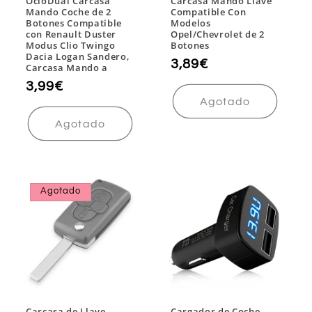
OcioDual Carcasa
Carcasa Mando Llave
Mando Coche de 2
Compatible Con
Botones Compatible
Modelos
con Renault Duster
Opel/Chevrolet de 2
Modus Clio Twingo
Botones
Dacia Logan Sandero,
Precio
3,89€
Carcasa Mando a
habitual
Precio
3,99€
Agotado
habitual
Agotado
Agotado
Carcasa de Llave
Cargador de Coche