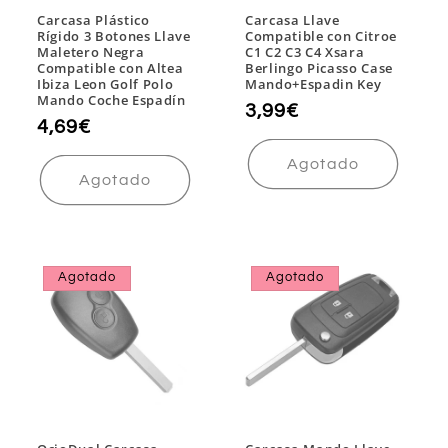
Carcasa Plástico
Carcasa Llave
Rígido 3 Botones Llave
Compatible con Citroe
Maletero Negra
C1 C2 C3 C4 Xsara
Compatible con Altea
Berlingo Picasso Case
Ibiza Leon Golf Polo
Mando+Espadin Key
Mando Coche Espadín
Precio
3,99€
Precio
4,69€
habitual
habitual
Agotado
Agotado
Agotado
Agotado