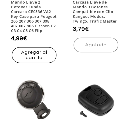
Mando Llave 2
Carcasa Llave de
Botones Funda
Mando 3 Botones
Carcasa CE0536 VA2
Compatible con Clio,
Key Case para Peugeot
Kangoo, Modus,
206 207 306 307 308
Twingo, Trafic Master
407 607 806 Citroen C2
Precio
3,79€
C3 C4 C5 C6 Flip
habitual
Precio
4,99€
Agotado
habitual
Agregar al
carrito