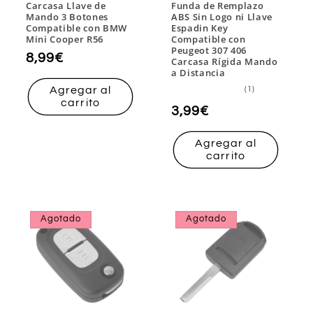
Carcasa Llave de
Funda de Remplazo
Mando 3 Botones
ABS Sin Logo ni Llave
Compatible con BMW
Espadin Key
Mini Cooper R56
Compatible con
Peugeot 307 406
Precio
8,99€
Carcasa Rígida Mando
a Distancia
habitual
1
Agregar al
(1)
reseñas
carrito
totales
Precio
3,99€
habitual
Agregar al
carrito
Agotado
Agotado