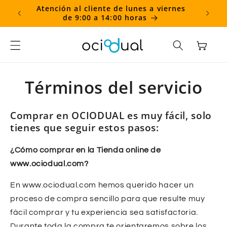
Ir
Atención al cliente de lunes a viernes
⏱️ L
directamente
de 9:00 a 14:00 horas
1
al contenido
Carrito
Términos del servicio
Comprar en OCIODUAL es muy fácil, solo
tienes que seguir estos pasos:
¿Cómo comprar en la Tienda online de
www.ociodual.com?
En www.ociodual.com hemos querido hacer un
proceso de compra sencillo para que resulte muy
fácil comprar y tu experiencia sea satisfactoria.
Durante toda la compra te orientaremos sobre los