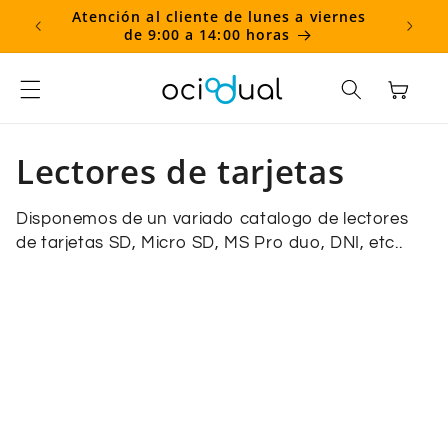
Ir
Atención al cliente de lunes a viernes
⏱️ L
directamente
de 9:00 a 14:00 horas
1
al contenido
Carrito
C
Lectores de tarjetas
o
Disponemos de un variado catalogo de lectores
l
de tarjetas SD, Micro SD, MS Pro duo, DNI, etc..
e
c
c
i
ó