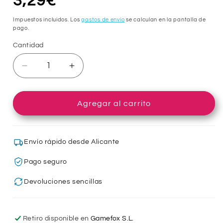
Precio
3,29€
habitual
Impuestos incluidos. Los
gastos de envío
se calculan en la pantalla de
pago.
Cantidad
Cantidad
Reducir
Aumentar
cantidad
cantidad
para
para
Funda
Funda
Agregar al carrito
de
de
TPU
TPU
para
para
Envío rápido desde Alicante
REALME
REALME
GT
GT
Pago seguro
Neo
Neo
3T/GT
3T/GT
Devoluciones sencillas
Neo
Neo
2
2
5G,
5G,
Retiro disponible en
Gamefox S.L.