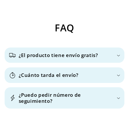
t
e
n
FAQ
i
d
o
d
¿El producto tiene envío gratis?
e
s
p
¿Cuánto tarda el envío?
l
e
¿Puedo pedir número de
g
seguimiento?
a
b
l