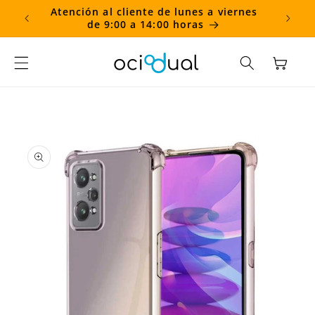
Ir
Atención al cliente de lunes a viernes
directamente
de 9:00 a 14:00 horas
al contenido
Carrito
Ir
directamente
a la
información
del producto