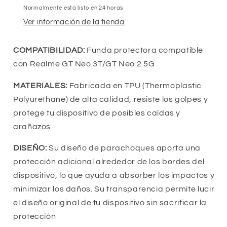
Carcasa
Carcasa
Normalmente está listo en 24 horas
Flexible
Flexible
con
con
Ver información de la tienda
Esquinas
Esquinas
Reforzadas
Reforzadas
COMPATIBILIDAD:
Funda protectora compatible
Antigolpes,
Antigolpes,
con Realme GT Neo 3T/GT Neo 2 5G
Protección
Protección
en
en
MATERIALES:
Fabricada en TPU (Thermoplastic
Cámaras,
Cámaras,
Polyurethane) de alta calidad, resiste los golpes y
Silicona
Silicona
Transparente
Transparente
protege tu dispositivo de posibles caídas y
arañazos
DISEÑO:
Su diseño de parachoques aporta una
protección adicional alrededor de los bordes del
dispositivo, lo que ayuda a absorber los impactos y
minimizar los daños. Su transparencia permite lucir
el diseño original de tu dispositivo sin sacrificar la
protección