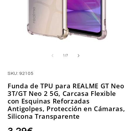
Abrir
A
elemento
e
multimedia
m
de
1
/
7
1
2
en
e
una
u
ventana
v
SKU: 92105
modal
m
Funda de TPU para REALME GT Neo
3T/GT Neo 2 5G, Carcasa Flexible
con Esquinas Reforzadas
Antigolpes, Protección en Cámaras,
Silicona Transparente